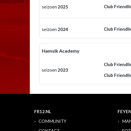
Club Friendli
seizoen
2025
Club Friendli
seizoen
2024
Hamsik Academy
Club Friendli
seizoen
2023
Club Friendli
FR12.NL
FEYE
COMMUNITY
MAN
CONTACT
FOT