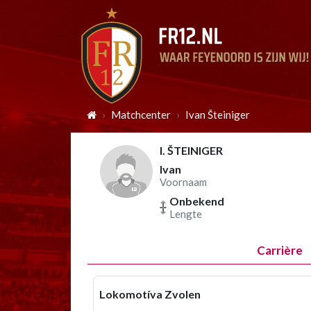
Matchcenter
Ivan Šteiniger
I. ŠTEINIGER
Ivan
Voornaam
Onbekend
Lengte
Carrière
Lokomotíva Zvolen