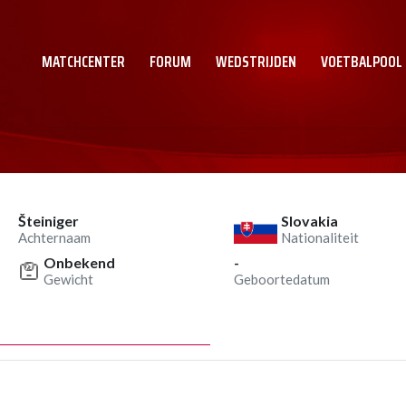
MATCHCENTER
FORUM
WEDSTRIJDEN
VOETBALPOOL
Šteiniger
Slovakia
Achternaam
Nationaliteit
Onbekend
-
Gewicht
Geboortedatum