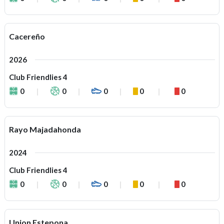
Cacereño
2026
Club Friendlies 4
0
0
0
0
0
Rayo Majadahonda
2024
Club Friendlies 4
0
0
0
0
0
Union Estepona