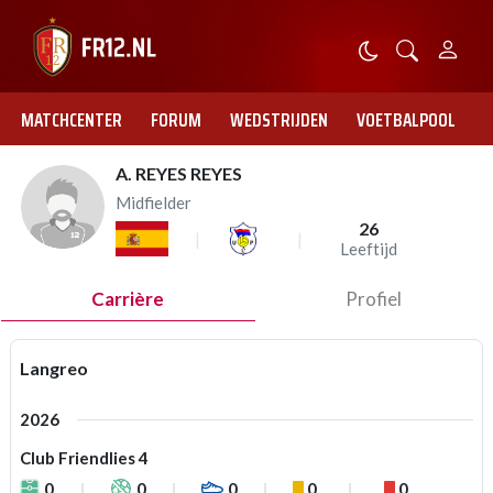
MATCHCENTER
FORUM
WEDSTRIJDEN
VOETBALPOOL
A. REYES REYES
Midfielder
26
Leeftijd
Carrière
Profiel
Langreo
2026
Club Friendlies 4
0
0
0
0
0