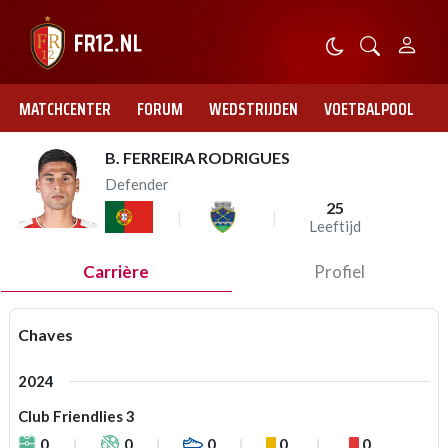
MATCHCENTER
FORUM
WEDSTRIJDEN
VOETBALPOOL
B. FERREIRA RODRIGUES
Defender
25
Leeftijd
Carrière
Profiel
Chaves
2024
Club Friendlies 3
0
0
0
0
0