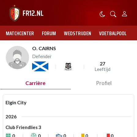
MATCHCENTER
FORUM
WEDSTRIJDEN
VOETBALPOOL
O. CAIRNS
Defender
27
Leeftijd
Carrière
Profiel
Elgin City
2026
Club Friendlies 3
0
0
0
0
0