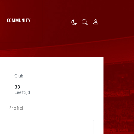
COMMUNITY
Club
33
Leeftijd
Profiel