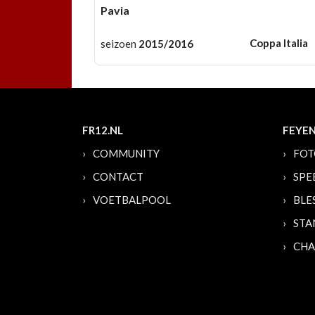
Pavia
Coppa Italia
seizoen
2015/2016
FR12.NL
FEYE
COMMUNITY
FOT
CONTACT
SPE
VOETBALPOOL
BLE
STA
CHA