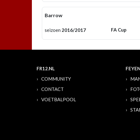
Barrow
FA Cup
seizoen
2016/2017
FR12.NL
FEYE
COMMUNITY
MAN
CONTACT
FOT
VOETBALPOOL
SPE
STA