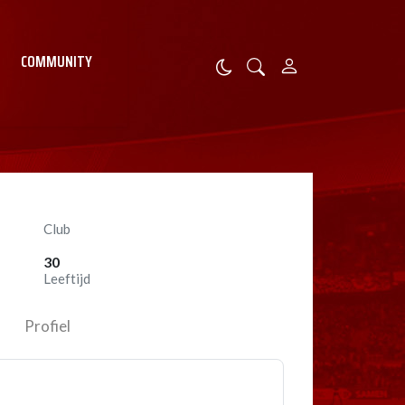
COMMUNITY
Club
30
Leeftijd
Profiel