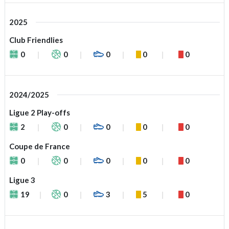
2025
Club Friendlies
0
0
0
0
0
2024/2025
Ligue 2 Play-offs
2
0
0
0
0
Coupe de France
0
0
0
0
0
Ligue 3
19
0
3
5
0