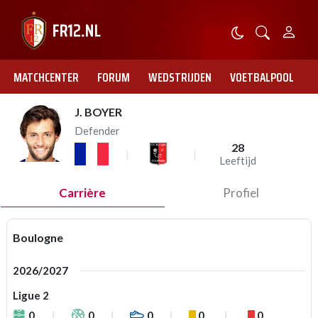
MATCHCENTER
FORUM
WEDSTRIJDEN
VOETBALPOOL
J. BOYER
Defender
28
Leeftijd
Carrière
Profiel
Boulogne
2026/2027
Ligue 2
0
0
0
0
0