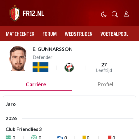
MATCHCENTER
FORUM
WEDSTRIJDEN
VOETBALPOOL
E. GUNNARSSON
Defender
27
Leeftijd
Carrière
Profiel
Jaro
2026
Club Friendlies 3
0
0
0
0
0