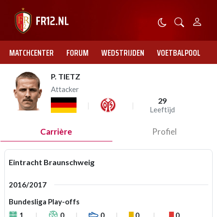
MATCHCENTER
FORUM
WEDSTRIJDEN
VOETBALPOOL
P. TIETZ
Attacker
29
Leeftijd
Carrière
Profiel
Eintracht Braunschweig
2016/2017
Bundesliga Play-offs
1
0
0
0
0