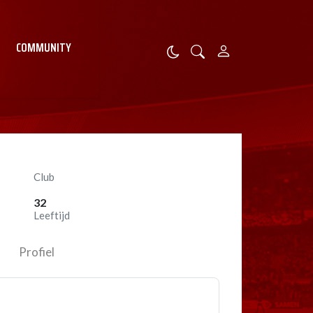
COMMUNITY
Club
32
Leeftijd
Profiel