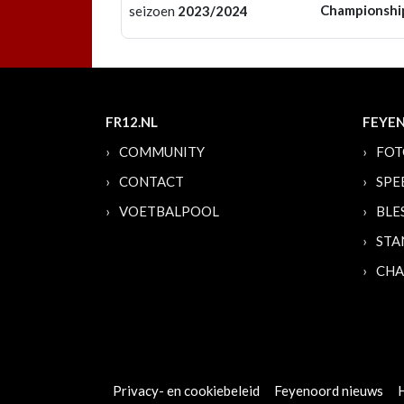
Championshi
seizoen
2023/2024
FR12.NL
FEYE
COMMUNITY
FOT
CONTACT
SPE
VOETBALPOOL
BLE
STA
CHA
Privacy- en cookiebeleid
Feyenoord nieuws