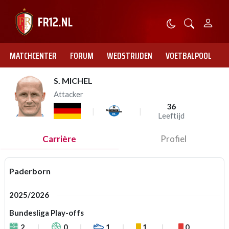
MATCHCENTER
FORUM
WEDSTRIJDEN
VOETBALPOOL
S. MICHEL
Attacker
36
Leeftijd
Carrière
Profiel
Paderborn
2025/2026
Bundesliga Play-offs
2
0
1
1
0