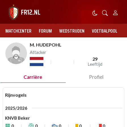
MATCHCENTER
FORUM
WEDSTRIJDEN
VOETBALPOOL
M. HUDEPOHL
Attacker
29
Leeftijd
Carrière
Profiel
Rijnvogels
2025/2026
KNVB Beker
0
0
0
0
0