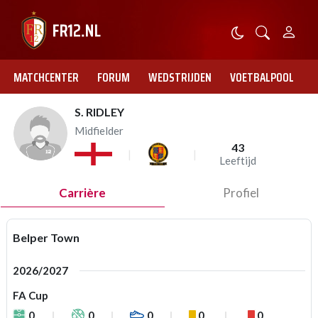
MATCHCENTER
FORUM
WEDSTRIJDEN
VOETBALPOOL
S. RIDLEY
Midfielder
43
Leeftijd
Carrière
Profiel
Belper Town
2026/2027
FA Cup
0
0
0
0
0