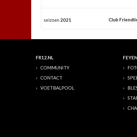
Club Friendli
seizoen
2021
FR12.NL
FEYE
COMMUNITY
FOT
CONTACT
SPE
VOETBALPOOL
BLE
STA
CHA