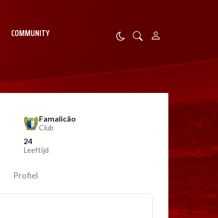
COMMUNITY
Famalicão
Club
24
Leeftijd
Profiel