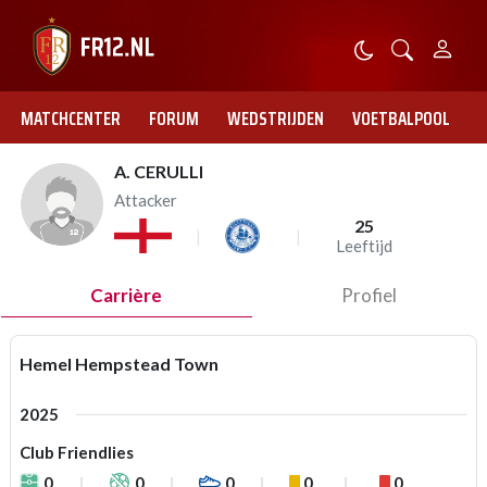
MATCHCENTER
FORUM
WEDSTRIJDEN
VOETBALPOOL
A. CERULLI
Attacker
25
Leeftijd
Carrière
Profiel
Hemel Hempstead Town
2025
Club Friendlies
0
0
0
0
0