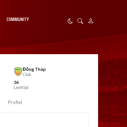
COMMUNITY
Đồng Tháp
Club
36
Leeftijd
Profiel