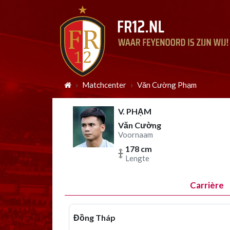
Matchcenter
Văn Cường Phạm
V. PHẠM
Văn Cường
Voornaam
178 cm
Lengte
Carrière
Đồng Tháp