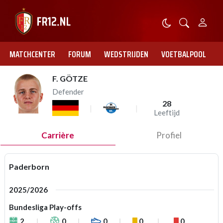
MATCHCENTER
FORUM
WEDSTRIJDEN
VOETBALPOOL
F. GÖTZE
Defender
28
Leeftijd
Carrière
Profiel
Paderborn
2025/2026
Bundesliga Play-offs
2
0
0
0
0