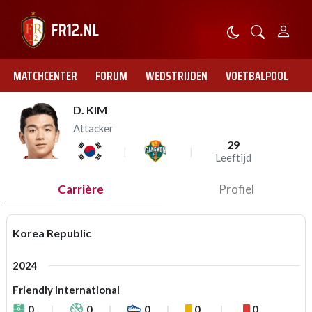
MATCHCENTER
FORUM
WEDSTRIJDEN
VOETBALPOOL
D. KIM
Attacker
29
Leeftijd
Carrière
Profiel
Korea Republic
2024
Friendly International
0
0
0
0
0