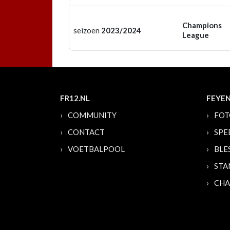
Champions
seizoen
2023/2024
League
FR12.NL
FEYE
COMMUNITY
FOT
CONTACT
SPE
VOETBALPOOL
BLE
STA
CHA