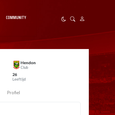
COMMUNITY
Hendon
Club
26
Leeftijd
Profiel