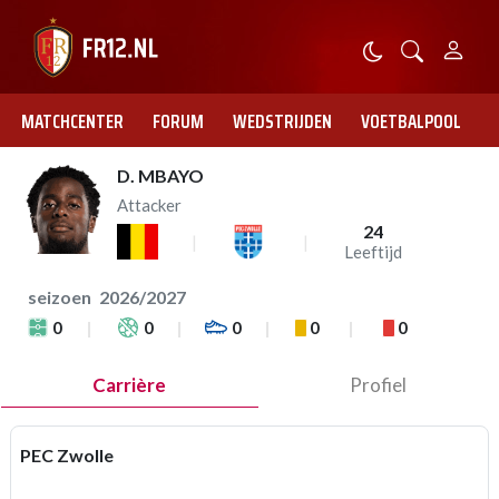
MATCHCENTER
FORUM
WEDSTRIJDEN
VOETBALPOOL
D. MBAYO
Attacker
24
Leeftijd
seizoen
2026/2027
0
0
0
0
0
Carrière
Profiel
PEC Zwolle