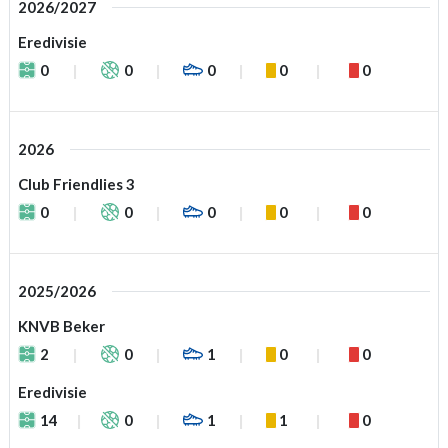
2026/2027
Eredivisie
0
0
0
0
0
2026
Club Friendlies 3
0
0
0
0
0
2025/2026
KNVB Beker
2
0
1
0
0
Eredivisie
14
0
1
1
0