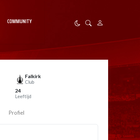
COMMUNITY
Falkirk
Club
24
Leeftijd
Profiel