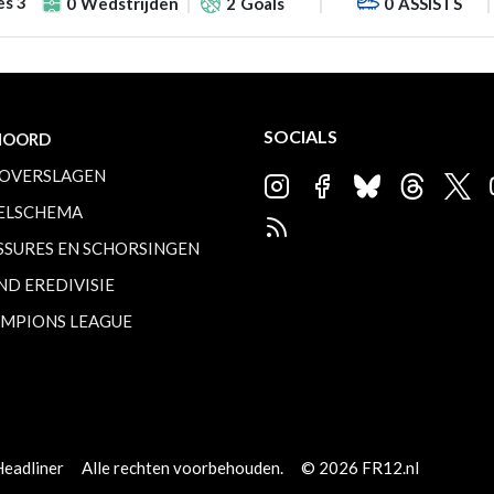
es 3
0
Wedstrijden
2
Goals
0
ASSISTS
SOCIALS
NOORD
OVERSLAGEN
ELSCHEMA
SSURES EN SCHORSINGEN
ND EREDIVISIE
MPIONS LEAGUE
Headliner
Alle rechten voorbehouden.
© 2026 FR12.nl