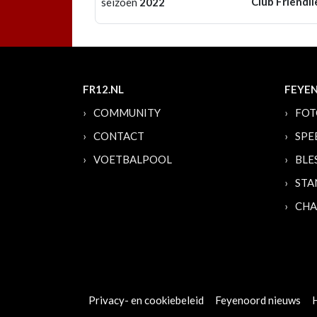
Club Friendli
seizoen
2022
FR12.NL
FEYE
COMMUNITY
FOT
CONTACT
SPE
VOETBALPOOL
BLE
STA
CHA
Privacy- en cookiebeleid
Feyenoord nieuws