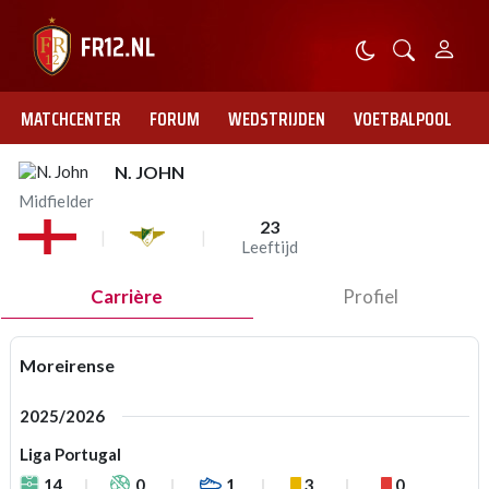
MATCHCENTER
FORUM
WEDSTRIJDEN
VOETBALPOOL
N. JOHN
Midfielder
23
Leeftijd
Carrière
Profiel
Moreirense
2025/2026
Liga Portugal
14
0
1
3
0