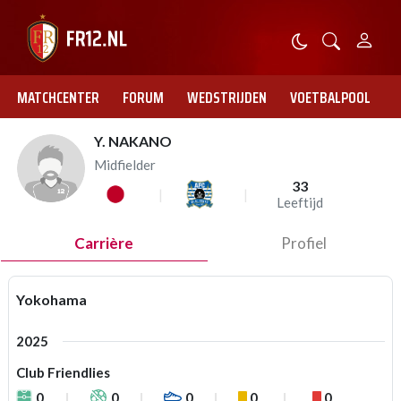
MATCHCENTER
FORUM
WEDSTRIJDEN
VOETBALPOOL
Y. NAKANO
Midfielder
33
Leeftijd
Carrière
Profiel
Yokohama
2025
Club Friendlies
0
0
0
0
0