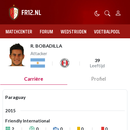
MATCHCENTER
FORUM
WEDSTRIJDEN
VOETBALPOOL
R. BOBADILLA
Attacker
39
Leeftijd
Carrière
Profiel
Paraguay
2015
Friendly International
2
0
0
0
0