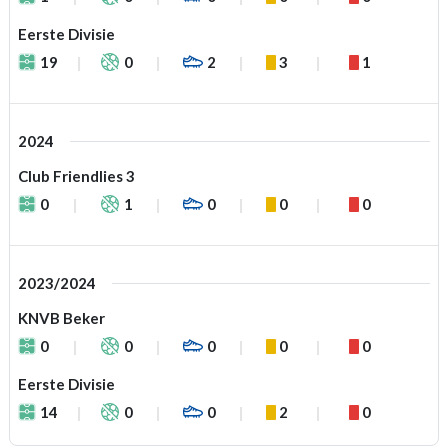
Eerste Divisie
19
0
2
3
1
2024
Club Friendlies 3
0
1
0
0
0
2023/2024
KNVB Beker
0
0
0
0
0
Eerste Divisie
14
0
0
2
0