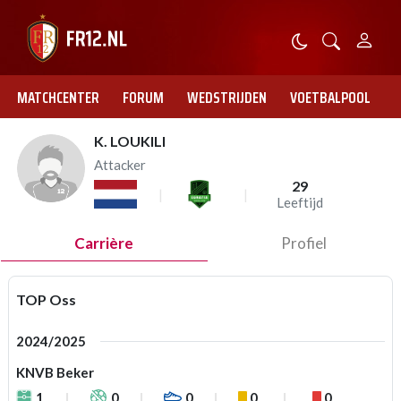
MATCHCENTER
FORUM
WEDSTRIJDEN
VOETBALPOOL
K. LOUKILI
Attacker
29
Leeftijd
Carrière
Profiel
TOP Oss
2024/2025
KNVB Beker
1
0
0
0
0