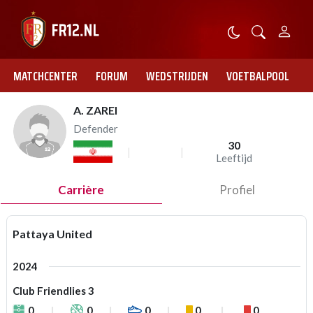
MATCHCENTER
FORUM
WEDSTRIJDEN
VOETBALPOOL
A. ZAREI
Defender
30
Leeftijd
Carrière
Profiel
Pattaya United
2024
Club Friendlies 3
0
0
0
0
0