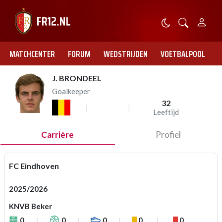
MATCHCENTER
FORUM
WEDSTRIJDEN
VOETBALPOOL
J. BRONDEEL
Goalkeeper
32
Leeftijd
Carrière
Profiel
FC Eindhoven
2025/2026
KNVB Beker
0
0
0
0
0