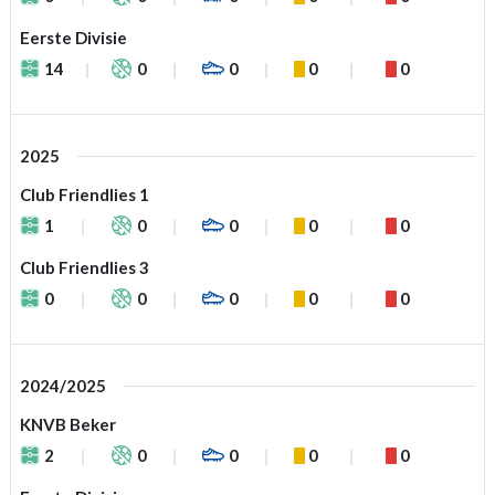
Eerste Divisie
14
0
0
0
0
2025
Club Friendlies 1
1
0
0
0
0
Club Friendlies 3
0
0
0
0
0
2024/2025
KNVB Beker
2
0
0
0
0