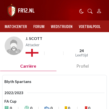
MATCHCENTER
FORUM
WEDSTRIJDEN
VOETBALPOOL
J. SCOTT
Attacker
24
Leeftijd
Carrière
Profiel
Blyth Spartans
2022/2023
FA Cup
0
0
0
0
0