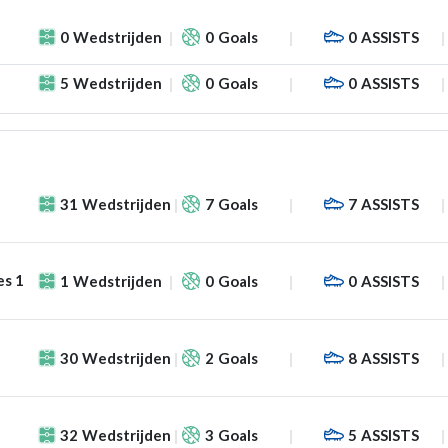
0
Wedstrijden
0
Goals
0
ASSISTS
5
Wedstrijden
0
Goals
0
ASSISTS
31
Wedstrijden
7
Goals
7
ASSISTS
es 1
1
Wedstrijden
0
Goals
0
ASSISTS
30
Wedstrijden
2
Goals
8
ASSISTS
32
Wedstrijden
3
Goals
5
ASSISTS