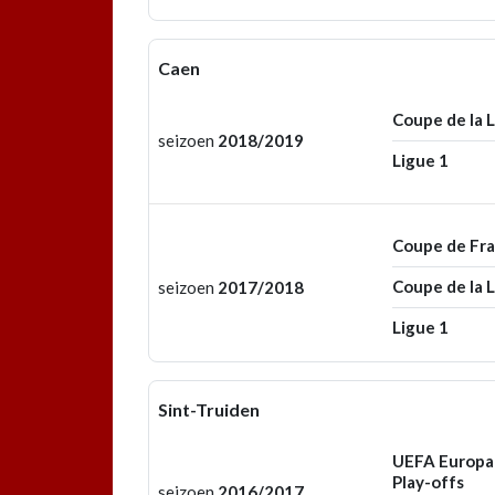
Caen
Coupe de la 
seizoen
2018/2019
Ligue 1
Coupe de Fr
Coupe de la 
seizoen
2017/2018
Ligue 1
Sint-Truiden
UEFA Europa
Play-offs
seizoen
2016/2017