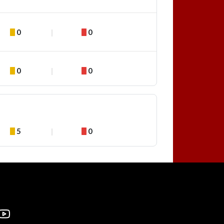
0
0
0
0
5
0