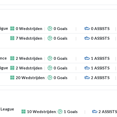
Ligue
0
Wedstrijden
0
Goals
0
ASSISTS
7
Wedstrijden
0
Goals
0
ASSISTS
ance
2
Wedstrijden
0
Goals
1
ASSISTS
Ligue
2
Wedstrijden
0
Goals
1
ASSISTS
20
Wedstrijden
0
Goals
2
ASSISTS
 League
10
Wedstrijden
1
Goals
2
ASSIST