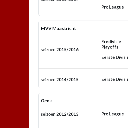
Pro League
MVV Maastricht
Eredivisie
Playoffs
seizoen
2015/2016
Eerste Divisi
Eerste Divisi
seizoen
2014/2015
Genk
Pro League
seizoen
2012/2013