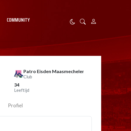
COMMUNITY
Patro Eisden Maasmechelen
Club
34
Leeftijd
Profiel