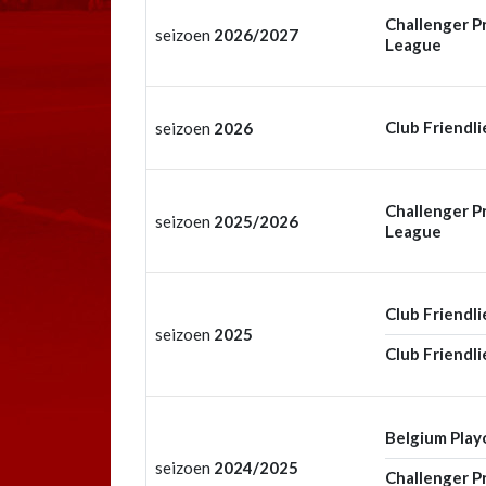
Challenger P
seizoen
2026/2027
League
Club Friendli
seizoen
2026
Challenger P
seizoen
2025/2026
League
Club Friendli
seizoen
2025
Club Friendli
Belgium Play
seizoen
2024/2025
Challenger P