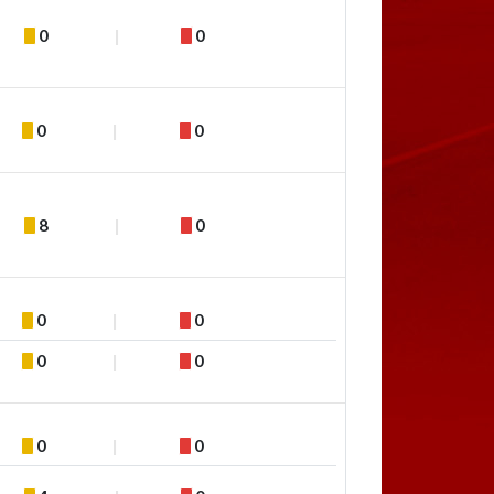
0
0
0
0
8
0
0
0
0
0
0
0