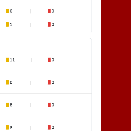
0
0
1
0
11
0
0
0
8
0
9
0