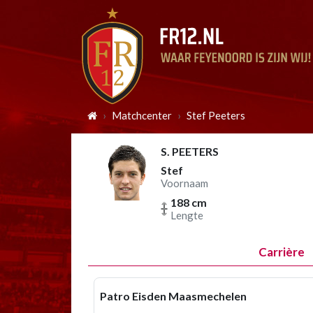
Matchcenter
Stef Peeters
S. PEETERS
Stef
Voornaam
188 cm
Lengte
Carrière
Patro Eisden Maasmechelen