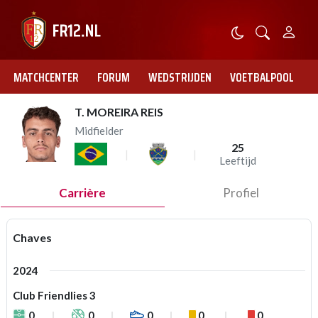
MATCHCENTER
FORUM
WEDSTRIJDEN
VOETBALPOOL
T. MOREIRA REIS
Midfielder
25
Leeftijd
Carrière
Profiel
Chaves
2024
Club Friendlies 3
0
0
0
0
0