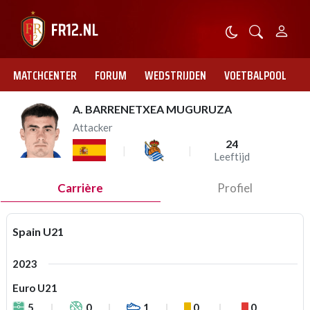
MATCHCENTER
FORUM
WEDSTRIJDEN
VOETBALPOOL
A. BARRENETXEA MUGURUZA
Attacker
24
Leeftijd
Carrière
Profiel
Spain U21
2023
Euro U21
5
0
1
0
0