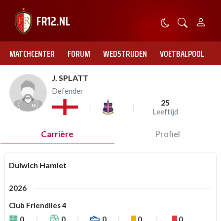
MATCHCENTER
FORUM
WEDSTRIJDEN
VOETBALPOOL
J. SPLATT
Defender
25
Leeftijd
Carrière
Profiel
Dulwich Hamlet
2026
Club Friendlies 4
0
0
0
0
0