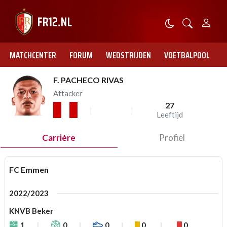
MATCHCENTER
FORUM
WEDSTRIJDEN
VOETBALPOOL
F. PACHECO RIVAS
Attacker
27
Leeftijd
Carrière
Profiel
FC Emmen
2022/2023
KNVB Beker
1
0
0
0
0