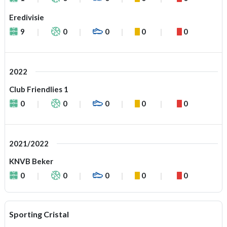
Eredivisie
9
0
0
0
0
2022
Club Friendlies 1
0
0
0
0
0
2021/2022
KNVB Beker
0
0
0
0
0
Sporting Cristal