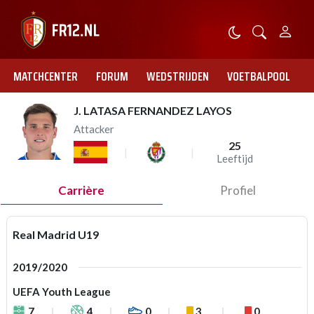
MATCHCENTER
FORUM
WEDSTRIJDEN
VOETBALPOOL
J. LATASA FERNANDEZ LAYOS
Attacker
25
Leeftijd
Carrière
Profiel
Real Madrid U19
2019/2020
UEFA Youth League
7
4
0
3
0