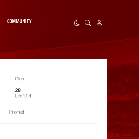
COMMUNITY
Club
28
Leeftijd
Profiel