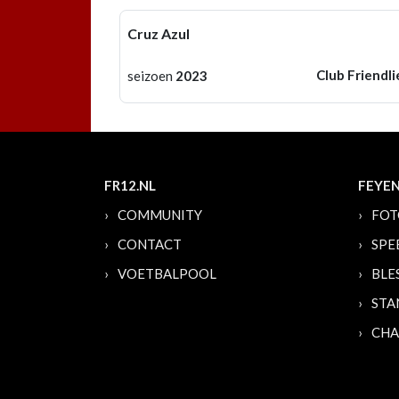
Cruz Azul
Club Friendli
seizoen
2023
FR12.NL
FEYE
COMMUNITY
FOT
CONTACT
SPE
VOETBALPOOL
BLE
STA
CHA