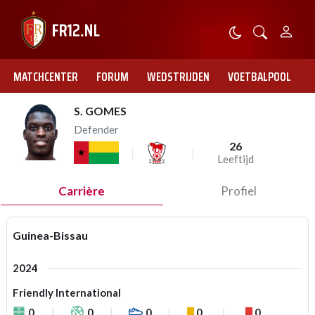
MATCHCENTER
FORUM
WEDSTRIJDEN
VOETBALPOOL
S. GOMES
Defender
26
Leeftijd
Carrière
Profiel
Guinea-Bissau
2024
Friendly International
0
0
0
0
0