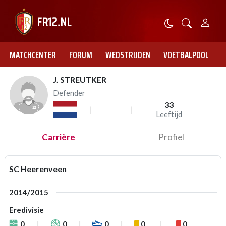
MATCHCENTER
FORUM
WEDSTRIJDEN
VOETBALPOOL
J. STREUTKER
Defender
33
Leeftijd
Carrière
Profiel
SC Heerenveen
2014/2015
Eredivisie
0
0
0
0
0