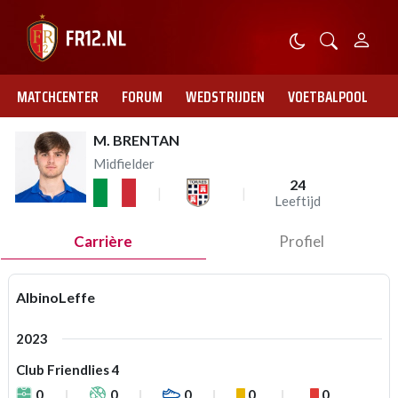
MATCHCENTER
FORUM
WEDSTRIJDEN
VOETBALPOOL
M. BRENTAN
Midfielder
24
Leeftijd
Carrière
Profiel
AlbinoLeffe
2023
Club Friendlies 4
0
0
0
0
0