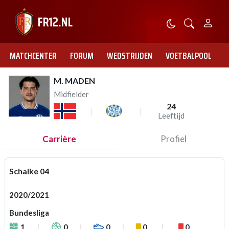
MATCHCENTER
FORUM
WEDSTRIJDEN
VOETBALPOOL
M. MADEN
Midfielder
24
Leeftijd
Carrière
Profiel
Schalke 04
2020/2021
Bundesliga
1
0
0
0
0