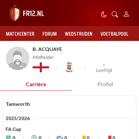
MATCHCENTER
FORUM
WEDSTRIJDEN
VOETBALPOOL
B. ACQUAYE
Midfielder
-
Leeftijd
Carrière
Profiel
Tamworth
2025/2026
FA Cup
0
0
0
0
0