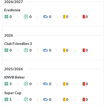
2026/2027
Eredivisie
0
0
0
0
0
2026
Club Friendlies 3
0
0
0
0
0
2025/2026
KNVB Beker
3
0
0
0
0
Super Cup
1
0
0
0
0