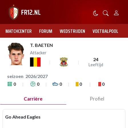
MATCHCENTER
FORUM
WEDSTRIJDEN
VOETBALPOOL
T. BAETEN
Attacker
24
Leeftijd
seizoen
2026/2027
0
0
0
0
0
Carrière
Profiel
Go Ahead Eagles