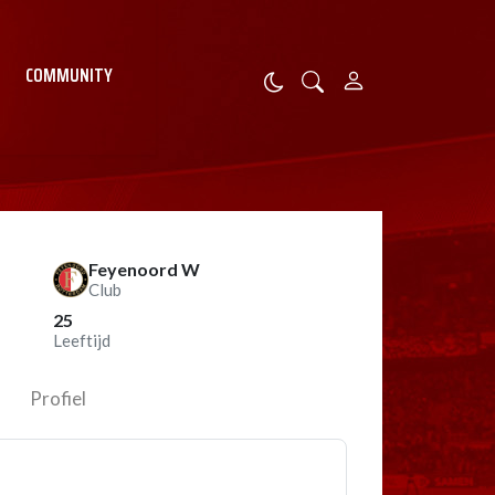
COMMUNITY
Feyenoord W
Club
25
Leeftijd
Profiel