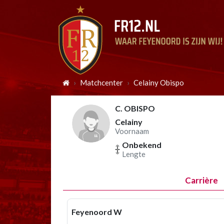
Matchcenter
Celainy Obispo
C. OBISPO
Celainy
Voornaam
Onbekend
Lengte
Carrière
Feyenoord W