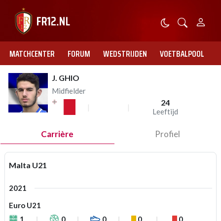
MATCHCENTER
FORUM
WEDSTRIJDEN
VOETBALPOOL
J. GHIO
Midfielder
24
Leeftijd
Carrière
Profiel
Malta U21
2021
Euro U21
1
0
0
0
0