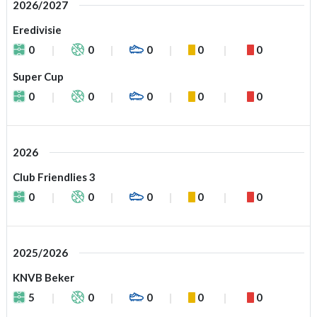
2026/2027
Eredivisie
0
0
0
0
0
Super Cup
0
0
0
0
0
2026
Club Friendlies 3
0
0
0
0
0
2025/2026
KNVB Beker
5
0
0
0
0