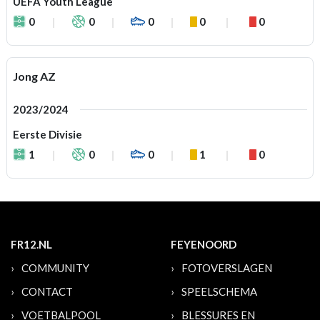
UEFA Youth League
0
0
0
0
0
Jong AZ
2023/2024
Eerste Divisie
1
0
0
1
0
FR12.NL
FEYENOORD
COMMUNITY
FOTOVERSLAGEN
CONTACT
SPEELSCHEMA
VOETBALPOOL
BLESSURES EN