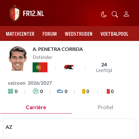
MATCHCENTER
FORUM
WEDSTRIJDEN
VOETBALPOOL
A. PENETRA CORREIA
Defender
24
Leeftijd
seizoen
2026/2027
0
0
0
0
0
Carrière
Profiel
AZ