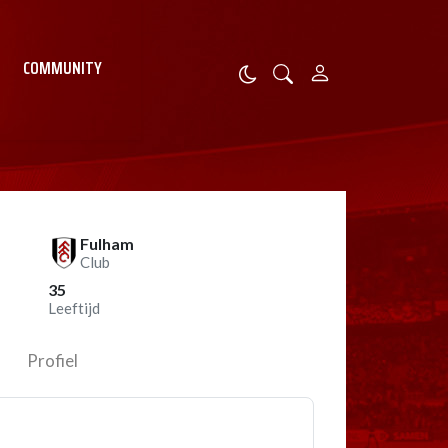
COMMUNITY
Fulham
Club
35
Leeftijd
Profiel