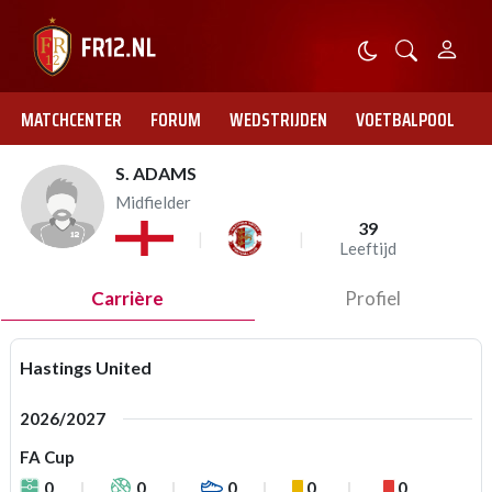
MATCHCENTER
FORUM
WEDSTRIJDEN
VOETBALPOOL
S. ADAMS
Midfielder
39
Leeftijd
Carrière
Profiel
Hastings United
2026/2027
FA Cup
0
0
0
0
0