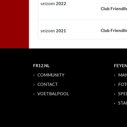
seizoen
2022
Club Friendli
Club Friendli
seizoen
2021
FR12.NL
FEYE
COMMUNITY
MAN
CONTACT
FOT
VOETBALPOOL
SPE
STA