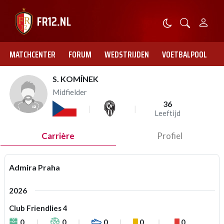
MATCHCENTER
FORUM
WEDSTRIJDEN
VOETBALPOOL
S. KOMÍNEK
Midfielder
36
Leeftijd
Carrière
Profiel
Admira Praha
2026
Club Friendlies 4
0
0
0
0
0